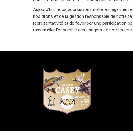
Aujourd’hui, nous poursuivons notre engagement en
nos droits et de la gestion responsable de notre terr
représentativité et de favoriser une participation 
rassembler l’ensemble des usagers de notre secteu