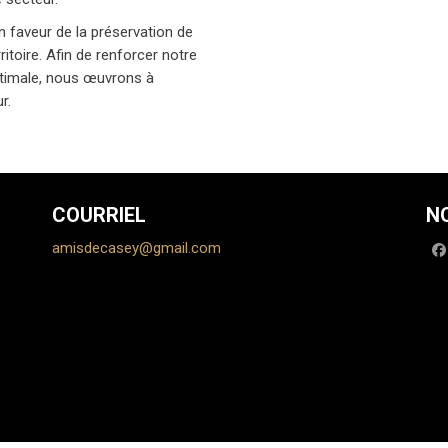
 faveur de la préservation de
itoire. Afin de renforcer notre
optimale, nous œuvrons à
r.
COURRIEL
N
amisdecasey@gmail.com