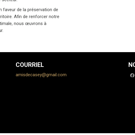
 faveur de la préservation de
itoire. Afin de renforcer notre
optimale, nous œuvrons à
r.
COURRIEL
N
amisdecasey@gmail.com