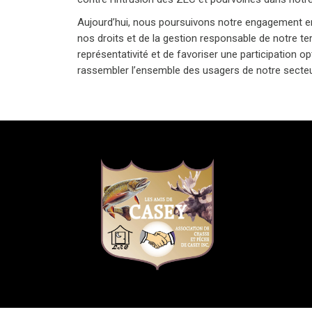
Aujourd’hui, nous poursuivons notre engagement en
nos droits et de la gestion responsable de notre terr
représentativité et de favoriser une participation 
rassembler l’ensemble des usagers de notre secteu