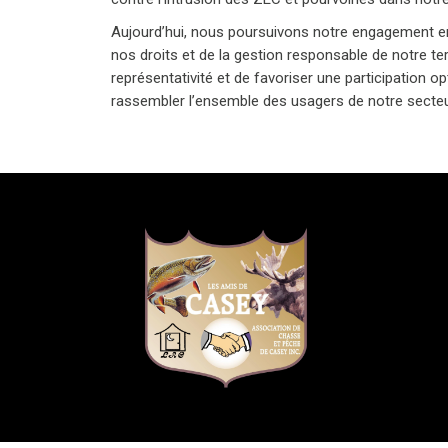
Aujourd’hui, nous poursuivons notre engagement en
nos droits et de la gestion responsable de notre terr
représentativité et de favoriser une participation 
rassembler l’ensemble des usagers de notre secteu