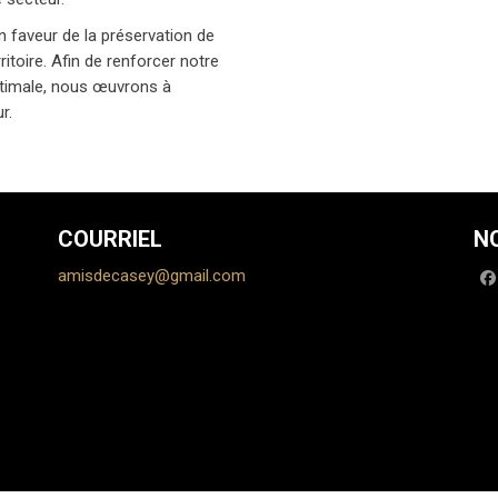
 faveur de la préservation de
itoire. Afin de renforcer notre
optimale, nous œuvrons à
r.
COURRIEL
N
amisdecasey@gmail.com