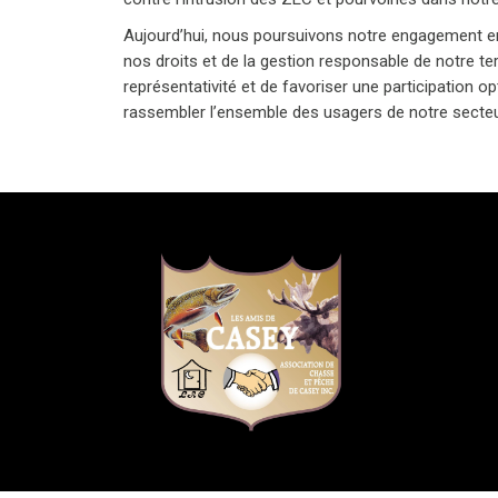
Aujourd’hui, nous poursuivons notre engagement en
nos droits et de la gestion responsable de notre terr
représentativité et de favoriser une participation 
rassembler l’ensemble des usagers de notre secteu