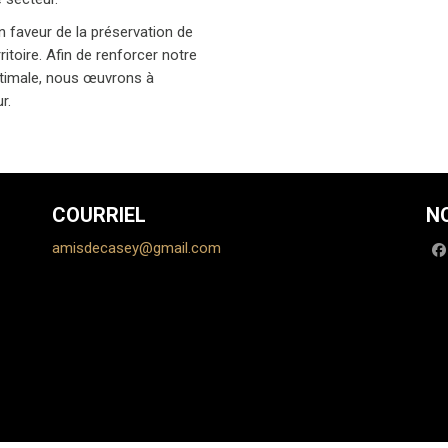
 faveur de la préservation de
itoire. Afin de renforcer notre
optimale, nous œuvrons à
r.
COURRIEL
N
amisdecasey@gmail.com